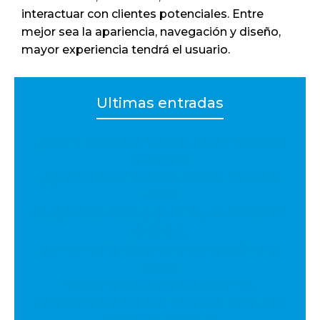
interactuar con clientes potenciales. Entre
mejor sea la apariencia, navegación y diseño,
mayor experiencia tendrá el usuario.
Ultimas entradas
¿CÓMO CREAR UN MODELO DE NEGOCIO
DIGITAL?
¿QUÉ NECESITAS PARA CREAR TU SITIO
WEB?
PASOS PARA POSICIONAR TU EMPRESA EN
GOOGLE
¿El marketing digital es una inversión o un
gasto?
GARANTIZA LA SEGURIDAD Y EL
FUNCIONAMIENTO DE TU SITIO WEB CON