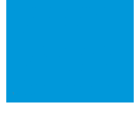
SOPORTE TÉCNICO
¿Cuáles son los 6 principales sistemas de pago
para comercio electrónico en Colombia?
Sitios web desde cero con WordPress y
Oxygen Builder: todo lo que necesitas saber
Impacto de la implementación de TIC en el
desarrollo económico de los
microestablecimientos en Colombia
¿Cómo lanzar tu negocio digital con
Dropshipping?
¿QUÉ NECESITO PARA CONSTRUIR UNA
PÁGINA WEB PARA MI EMPRESA?
1
2
Siguiente »